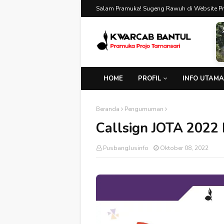
Salam Pramuka! Sugeng Rawuh di Website P
HOME
PROFIL
INFO UTAMA
Beranda
Pengumuman
Callsign JOTA 2022
PusbangJusinfo
Oktober 08, 2022