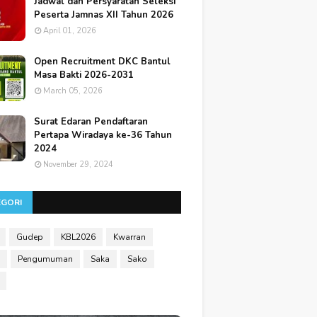
Jadwal dan Persyaratan Seleksi
Peserta Jamnas XII Tahun 2026
April 01, 2026
Open Recruitment DKC Bantul
Masa Bakti 2026-2031
March 05, 2026
Surat Edaran Pendaftaran
Pertapa Wiradaya ke-36 Tahun
2024
November 29, 2024
EGORI
Gudep
KBL2026
Kwarran
Pengumuman
Saka
Sako