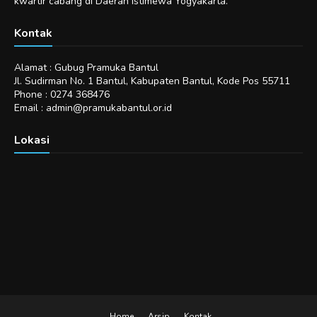
kwartir cabang di Daerah Istimewa Yogyakarta.
Kontak
Alamat : Gubug Pramuka Bantul
Jl. Sudirman No. 1 Bantul, Kabupaten Bantul, Kode Pos 55711
Phone : 0274 368476
Email : admin@pramukabantul.or.id
Lokasi
Home
Arsip
Kontak